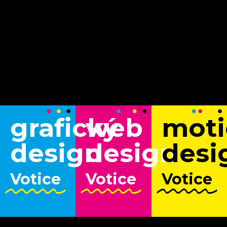
grafický
web
moti
design
design
desi
Votice
Votice
Votice