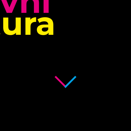
ivní
ura