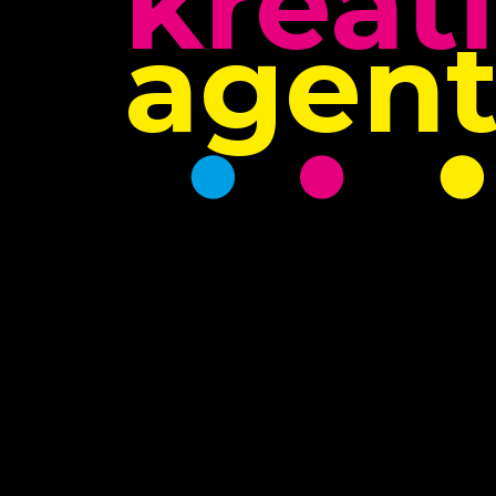
kreat
agent