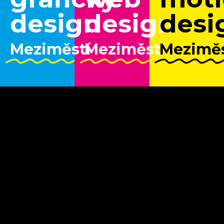
design
design
desi
Meziměstí
Meziměstí
Meziměs