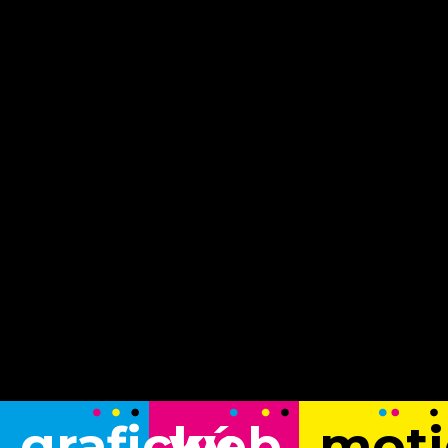
grafický
web
moti