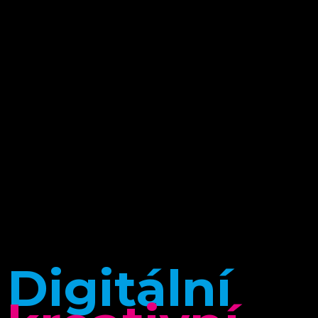
Digitální