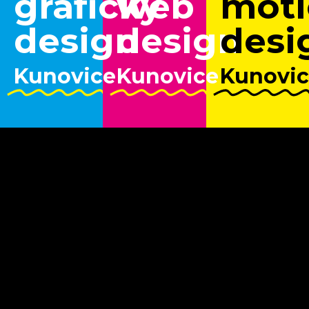
grafický
web
moti
design
design
desi
Kunovice
Kunovice
Kunovi