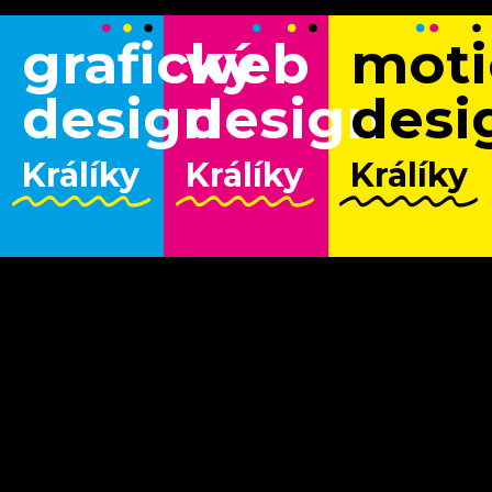
grafický
web
moti
design
design
desi
Králíky
Králíky
Králíky