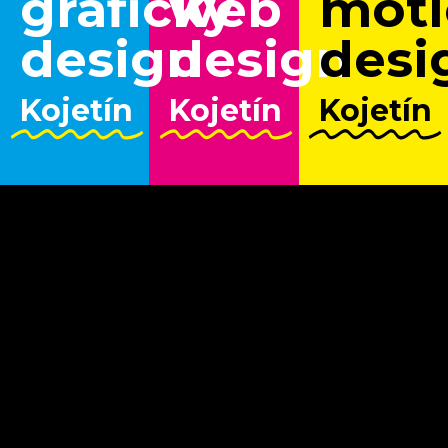
grafický
web
moti
design
design
desi
Kojetín
Kojetín
Kojetín