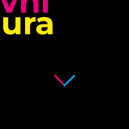
ivní
ura