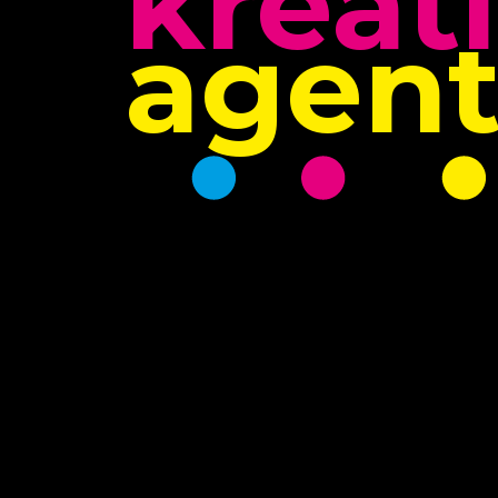
kreat
agent