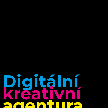
Digitální
kreativní
agentura