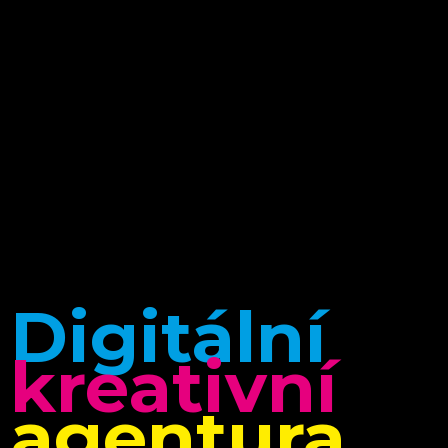
Digitální
kreativní
agentura